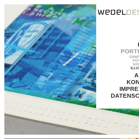
PORT
GRAF
FO
KO
ILLU
A
KO
IMPR
DATENS