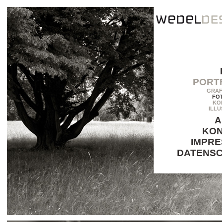
PORT
GRAF
FO
KO
ILLU
A
KO
IMPR
DATENS