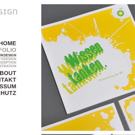
HOME
FOLIO
IKDESIGN
TODESIGN
NZEPTION
STRATION
BOUT
NTAKT
ESSUM
CHUTZ