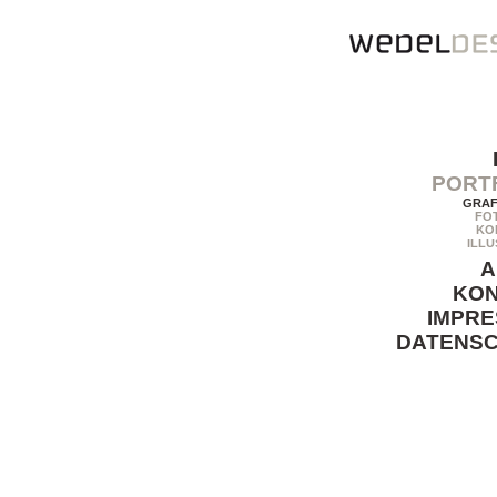
PORT
GRAF
FO
KO
ILLU
A
KO
IMPR
DATENS