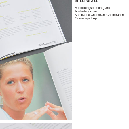
BP EUROPA SE
Ausbildungsbroschï¿½re
Ausbildungsflyer
Kampagne Chemikant/Chemikantin
Gewinnspiel-App